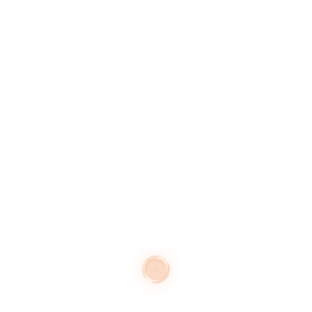
Centres urbains
Divers
Equipements scolaires
Espaces naturels sensibles
Itinérance et parcours de
découverte
Logements et activités
Parcs et jardins
Patrimoines et culture
Territoires et milieux habités
ARCHIVES
février 2026
janvier 2026