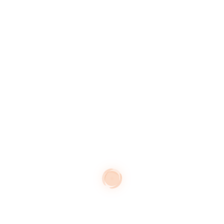
Equipements scolaires
Espaces naturels sensibles
Itinérance et parcours de
découverte
Logements et activités
Parcs et jardins
Patrimoines et culture
Territoires et milieux habités
ARCHIVES
février 2026
janvier 2026
août 2025
juillet 2025