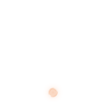
Centres urbains
Divers
Equipements scolaires
Espaces naturels sensibles
Itinérance et parcours de
découverte
Logements et activités
Parcs et jardins
Patrimoines et culture
Territoires et milieux habités
ARCHIVES
février 2026